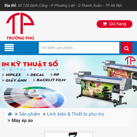
Địa chỉ:
Số 120 Định Công - P Phương Liệt - Q Thanh Xuân - TP Hà Nội
Giỏ hàng
Sản phẩm
Linh kiện & Thiết bị phụ trợ
Máy ép áo