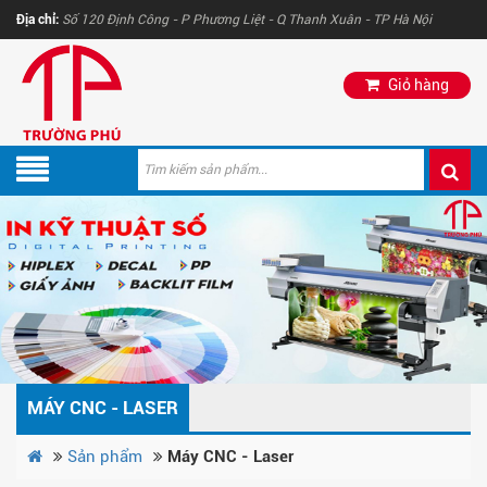
Địa chỉ:
Số 120 Định Công - P Phương Liệt - Q Thanh Xuân - TP Hà Nội
Giỏ hàng
MÁY CNC - LASER
Sản phẩm
Máy CNC - Laser