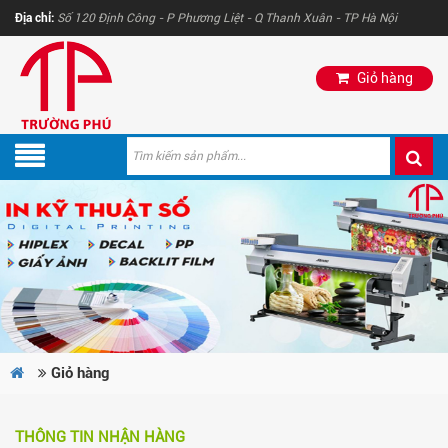
Địa chỉ:
Số 120 Định Công - P Phương Liệt - Q Thanh Xuân - TP Hà Nội
Giỏ hàng
Giỏ hàng
THÔNG TIN NHẬN HÀNG