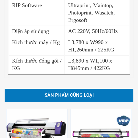
RIP Software
Ultraprint, Maintop,
Photoprint, Wasatch,
Ergosoft
Điện áp sử dụng
AC 220V, 50Hz/60Hz
Kích thước máy / Kg
L3,780 x W990 x
H1,260mm / 225KG
Kích thước đóng gói /
L3,890 x W1,100 x
KG
H845mm / 422KG
SẢN PHẨM CÙNG LOẠI