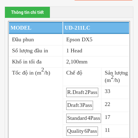
Thông tin chi tiết
MODEL
UD-211LC
Đầu phun
Epson DX5
Số lượng đầu in
1 Head
Khổ in tối đa
2,100mm
2
Tốc độ in (m
/h)
Chế độ
Sản lượng
2
(m
/h)
33
R.Draft
2Pass
22
Draft
3Pass
17
Standard
4Pass
11
Quality
6Pass