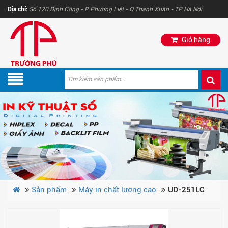
Địa chỉ:
Số 120 Định Công - P Phương Liệt - Q Thanh Xuân - TP Hà Nội
Giỏ hàng
Sản phẩm
Máy in chất lượng cao
UD-251LC