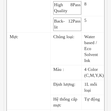
8
High
8Pass
Quality
5
Back-
12Pass
lit
Mực
Chủng loại:
Water
based /
Eco
Solvent
Ink
Màu :
4 Color
(C,M,Y,K)
Định lượng:
1L mỗi
loại
Hệ thống cấp
Tự động
mực