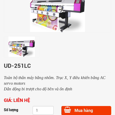
UD-251LC
Toàn bộ thân máy bằng nhôm. Trục X, Y điều khiển bằng AC
servo motors
Dẫn động bi trượt cho độ bền và ổn định
GIÁ:
LIÊN HỆ
Số lượng
Mua hàng