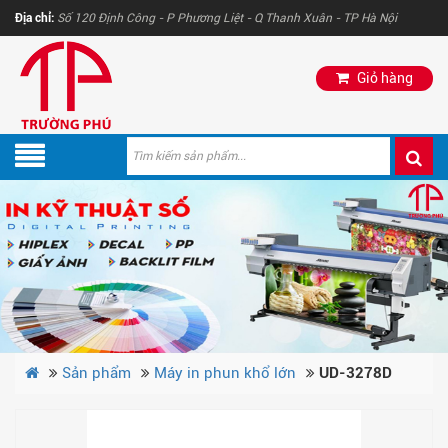
Địa chỉ:
Số 120 Định Công - P Phương Liệt - Q Thanh Xuân - TP Hà Nội
Giỏ hàng
Sản phẩm
Máy in phun khổ lớn
UD-3278D